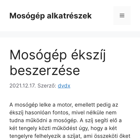
Kilépés
a
Mosógép alkatrészek
Menü
tartalomba
Mosógép ékszíj
beszerzése
2021.12.17.
Szerző:
dvdx
A mosógép lelke a motor, emellett pedig az
ékszíj hasonlóan fontos, mivel nélküle nem
tudna működni a mosógép. A szíj segíti elő a
két tengely közti működést úgy, hogy a két
tengelyre felhelyezik a szíjat, ami összeköti őket