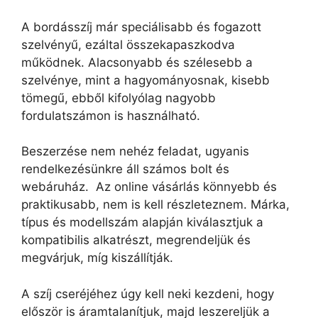
A bordásszíj már speciálisabb és fogazott
szelvényű, ezáltal összekapaszkodva
működnek. Alacsonyabb és szélesebb a
szelvénye, mint a hagyományosnak, kisebb
tömegű, ebből kifolyólag nagyobb
fordulatszámon is használható.
Beszerzése nem nehéz feladat, ugyanis
rendelkezésünkre áll számos bolt és
webáruház. Az online vásárlás könnyebb és
praktikusabb, nem is kell részleteznem. Márka,
típus és modellszám alapján kiválasztjuk a
kompatibilis alkatrészt, megrendeljük és
megvárjuk, míg kiszállítják.
A szíj cseréjéhez úgy kell neki kezdeni, hogy
először is áramtalanítjuk, majd leszereljük a