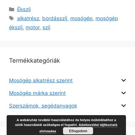
Kategória
Ékszíj
Címkék
alkatrész
,
bordásszíj
,
mosógép
,
mosógép
ékszíj
,
motor
,
szíj
Termékkategóriák
Mosógép alkatrész szerint
Mosógép márka szerint
Szerszámok, segédanyagok
A webáruház további használatához és helyes műkődéséhez a
sütik használatát szükséges el fogadni.
Adatkezelési tájékoztató
Elfogadom
elolvasása