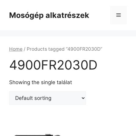
Kilépés
a
Mosógép alkatrészek
Menü
tartalomba
Home
/ Products tagged “4900FR2030D”
4900FR2030D
Showing the single találat